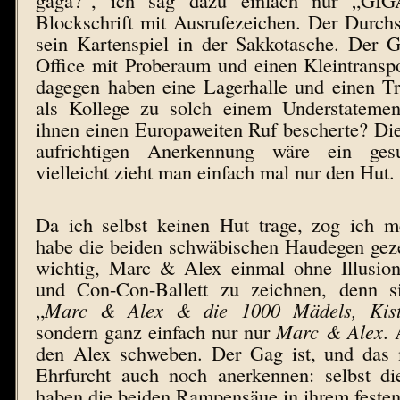
Blockschrift mit Ausrufezeichen. Der Durchs
sein Kartenspiel in der Sakkotasche. Der G
Office mit Proberaum und einen Kleintransp
dagegen haben eine Lagerhalle und einen T
als Kollege zu solch einem Understatemen
ihnen einen Europaweiten Ruf bescherte? Die
aufrichtigen Anerkennung wäre ein ges
vielleicht zieht man einfach mal nur den Hut
Da ich selbst keinen Hut trage, zog ich me
habe die beiden schwäbischen Haudegen geze
wichtig, Marc & Alex einmal ohne Illusion
und Con-Con-Ballett zu zeichnen, denn si
„
Marc & Alex & die 1000 Mädels, Kist
sondern ganz einfach nur nur
Marc & Alex
. 
den Alex schweben. Der Gag ist, und das 
Ehrfurcht auch noch anerkennen: selbst die
haben die beiden Rampensäue in ihrem festen