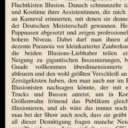
Fluchtkisten Illusion. Danach schmunzelte i
und Kostüme ihrer Assistentinnen, die mich
an Karneval erinnerten, mit denen sie denn
der Deutschen Meisterschaft gewannen. He
Pappnasen abgesetzt und zeigen professione
hohem Niveau. Dabei darf man ihnen ab
dezente Paranoia vor kleinkarierter Zauberkun
die beiden Illusions-Liebhaber teilen 
Neigung zu gigantischen Inszenierungen, 
Gnade vollkommen überdimensionierte 
abfeuern und den wohl größten Verschleiß an
Zersägekisten haben, den man auch nur im E
Illusionisten nachsagen könnte, der mit
Trucks und Bussen anreist, um in Konz
Größenwahn frönend das Publikum gleic
illusionieren, und als wäre das immer noch
man bei der Show auch noch, dass sie geübt ha
all dieser Demütigung fragen manche Neid
gaga?“, ich sag dazu einfach nur „GIG