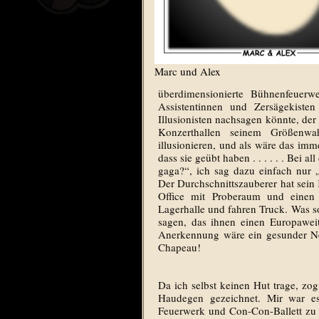
Marc und Alex
überdimensionierte Bühnenfeuer
Assistentinnen und Zersägekist
Illusionisten nachsagen könnte, de
Konzerthallen seinem Größenwa
illusionieren, und als wäre das im
dass sie geübt haben . . . . . . Bei
gaga?“, ich sag dazu einfach nur 
Der Durchschnittszauberer hat sein 
Office mit Proberaum und einen
Lagerhalle und fahren Truck. Was s
sagen, das ihnen einen Europaweit
Anerkennung wäre ein gesunder Nei
Chapeau!
Da ich selbst keinen Hut trage, zo
Haudegen gezeichnet. Mir war es
Feuerwerk und Con-Con-Ballett zu z