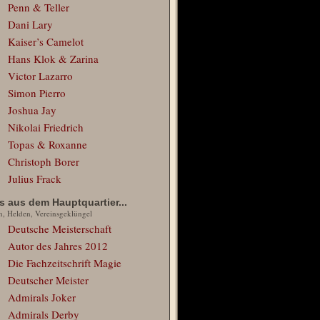
Penn & Teller
Dani Lary
Kaiser’s Camelot
Hans Klok & Zarina
Victor Lazarro
Simon Pierro
Joshua Jay
Nikolai Friedrich
Topas & Roxanne
Christoph Borer
Julius Frack
 aus dem Hauptquartier...
n, Helden, Vereinsgeklüngel
Deutsche Meisterschaft
Autor des Jahres 2012
Die Fachzeitschrift Magie
Deutscher Meister
Admirals Joker
Admirals Derby