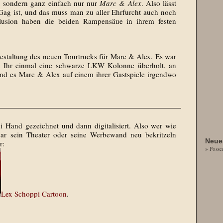
, sondern ganz einfach nur nur
Marc & Alex
. Also lässt
ag ist, und das muss man zu aller Ehrfurcht auch noch
illusion haben die beiden Rampensäue in ihrem festen
Gestaltung des neuen Tourtrucks für Marc & Alex. Es war
n Ihr einmal eine schwarze LKW Kolonne überholt, an
ind es Marc & Alex auf einem ihrer Gastspiele irgendwo
i Hand gezeichnet und dann digitalisiert. Also wer wie
ar sein Theater oder seine Werbewand neu bekritzeln
Neues
r:
» Posse
Lex Schoppi Cartoon
.