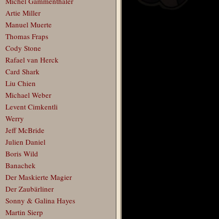
Michel Gammenthaler
Artie Miller
Manuel Muerte
Thomas Fraps
Cody Stone
Rafael van Herck
Card Shark
Liu Chien
Michael Weber
Levent Cimkentli
Werry
Jeff McBride
Julien Daniel
Boris Wild
Banachek
Der Maskierte Magier
Der Zaubärliner
Sonny & Galina Hayes
Martin Sierp