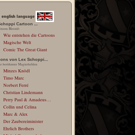
choppi Cartoon ...
itzem Bleistift
Wie entstehen die Cartoons
Magische Welt
Comic The Great Giant
oons von Lex Schoppi...
ie berühmter Magierhelden
Minzes Knödl
Timo Marc
Norbert Ferré
Christian Lindemann
Perry Paul & Amadeus…
Collin und Celina
Marc & Alex
Der Zaubereiminister
Ehrlich Brothers