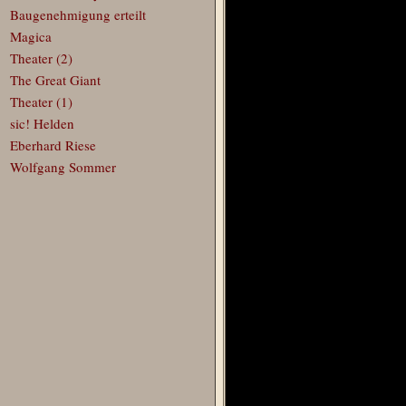
Baugenehmigung erteilt
Magica
Theater (2)
The Great Giant
Theater (1)
sic! Helden
Eberhard Riese
Wolfgang Sommer