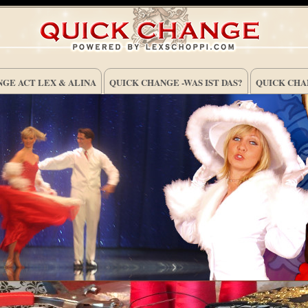
GE ACT LEX & ALINA
QUICK CHANGE -WAS IST DAS?
QUICK CHA